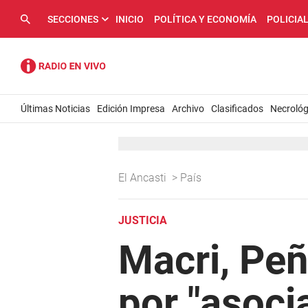
SECCIONES
INICIO
POLÍTICA Y ECONOMÍA
POLICIA
Últimas Noticias
Edición Impresa
Archivo
Clasificados
Necrológ
El Ancasti
>
País
JUSTICIA
Macri, Pe
por "asocia