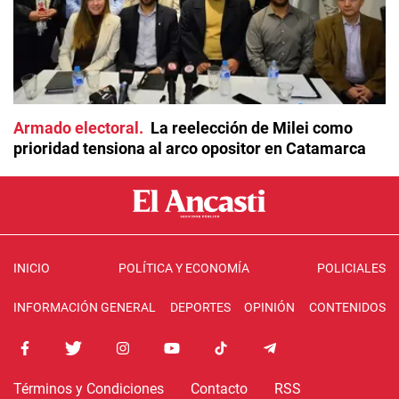
Armado electoral
La reelección de Milei como
prioridad tensiona al arco opositor en Catamarca
INICIO
POLÍTICA Y ECONOMÍA
POLICIALES
INFORMACIÓN GENERAL
DEPORTES
OPINIÓN
CONTENIDOS
Términos y Condiciones
Contacto
RSS