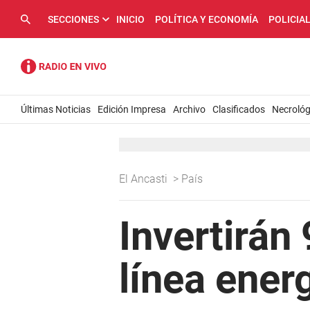
SECCIONES
INICIO
POLÍTICA Y ECONOMÍA
POLICIA
Últimas Noticias
Edición Impresa
Archivo
Clasificados
Necrológ
El Ancasti
>
País
Invertirán
línea ener