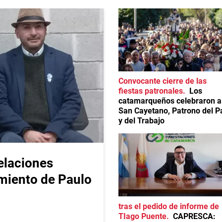
Convocante cierre de las
fiestas patronales
Los
catamarqueños celebraron a
San Cayetano, Patrono del P
y del Trabajo
elaciones
imiento de Paulo
tras el pedido de informe de
TIago Puente
CAPRESCA: