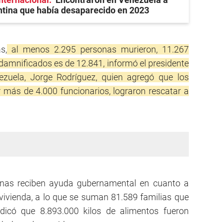
ntina que había desaparecido en 2023
s,
al menos 2.295 personas murieron, 11.267
 damnificados es de 12.841, informó el presidente
zuela, Jorge Rodríguez, quien agregó que los
 más de 4.000 funcionarios, lograron rescatar a
nas reciben ayuda gubernamental en cuanto a
vivienda, a lo que se suman 81.589 familias que
ndicó que 8.893.000 kilos de alimentos fueron