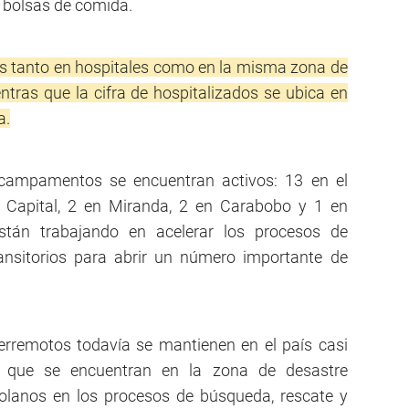
4 bolsas de comida.
os tanto en hospitales como en la misma zona de
ntras que la cifra de hospitalizados se ubica en
a.
5 campamentos se encuentran activos: 13 en el
to Capital, 2 en Miranda, 2 en Carabobo y 1 en
stán trabajando en acelerar los procesos de
nsitorios para abrir un número importante de
erremotos todavía se mantienen en el país casi
es que se encuentran en la zona de desastre
olanos en los procesos de búsqueda, rescate y