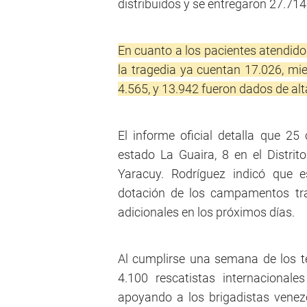
distribuidos y se entregaron 27.71
En cuanto a los pacientes atendid
la tragedia ya cuentan 17.026, mie
4.565, y 13.942 fueron dados de alt
El informe oficial detalla que 2
estado La Guaira, 8 en el Distri
Yaracuy. Rodríguez indicó que e
dotación de los campamentos tra
adicionales en los próximos días.
Al cumplirse una semana de los t
4.100 rescatistas internacional
apoyando a los brigadistas venez