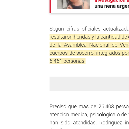
una nena arge
Según cifras oficiales actualizada
resultaron heridas y la cantidad de
de la Asamblea Nacional de Vene
cuerpos de socorro, integrados por
6.461 personas.
Precisó que más de 26.403 perso
atención médica, psicológica o de 
han sido atendidas. Rodríguez i