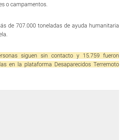
ales o campamentos.
más de 707.000 toneladas de ayuda humanitaria
ela.
rsonas siguen sin contacto y 15.759 fueron
adas en la plataforma Desaparecidos Terremoto