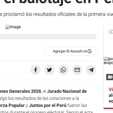
 proclamó los resultados oficiales de la primera vue
L
Agregar El Ancasti en
V
ones Generales 2026
, el
Jurado Nacional de
al
gó los resultados de las votaciones a la
v
erza Popular
y
Juntos por el
Perú
fueron las
tos durante el proceso electoral. Según el acta