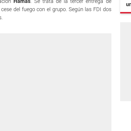
zación
Hamas
. Se trata de la tercer entrega de
un
 cese del fuego con el grupo. Según las FDI dos
s.