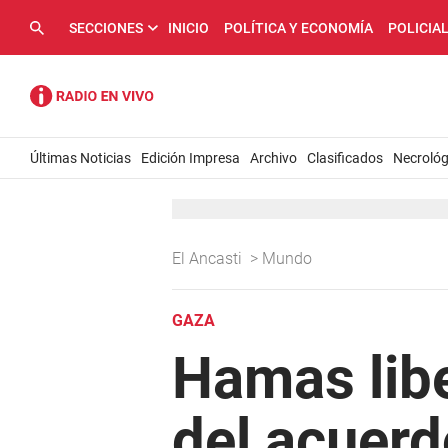
SECCIONES
INICIO
POLÍTICA Y ECONOMÍA
POLICIA
Últimas Noticias
Edición Impresa
Archivo
Clasificados
Necrológ
El Ancasti
>
Mundo
GAZA
Hamas lib
del acuerd