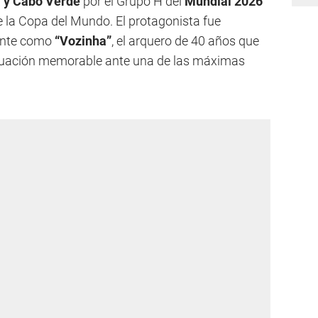
 y Cabo Verde
por el Grupo H del
Mundial 2026
e la Copa del Mundo. El protagonista fue
ente como
“Vozinha”
, el arquero de 40 años que
ctuación memorable ante una de las máximas