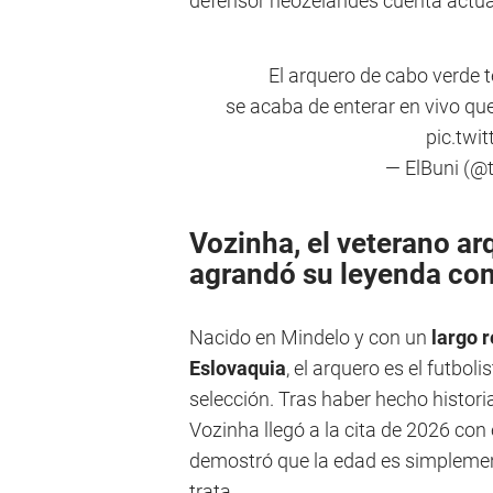
defensor neozelandés cuenta actua
El arquero de cabo verde t
se acaba de enterar en vivo que
pic.twi
— ElBuni (@
Vozinha, el veterano ar
agrandó su leyenda co
Nacido en Mindelo y con un
largo r
Eslovaquia
, el arquero es el futbol
selección. Tras haber hecho histori
Vozinha llegó a la cita de 2026 con 
demostró que la edad es simplemen
trata.