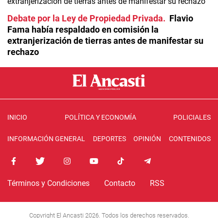
Debate por la Ley de Propiedad Privada
Flavio
Fama había respaldado en comisión la
extranjerización de tierras antes de manifestar su
rechazo
INICIO
POLÍTICA Y ECONOMÍA
POLICIALES
INFORMACIÓN GENERAL
DEPORTES
OPINIÓN
CONTENIDOS
Términos y Condiciones
Contacto
RSS
Copyright El Ancasti 2026. Todos los derechos reservados.