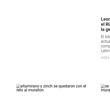
Leon
el R
la g
El b
actua
comp
Latin
4 DE M