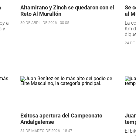
n
Altamirano y Zinch se quedaron con el
Se c
Reto Al Murallón
al M
oy a
La co
30 DE ABRIL DE 2026 - 00:05
s y
Km de
dique
24 DE 
Exitosa apertura del Campeonato
Juan
Andalgalense
temp
El bi
31 DE MARZO DE 2026 - 18:47