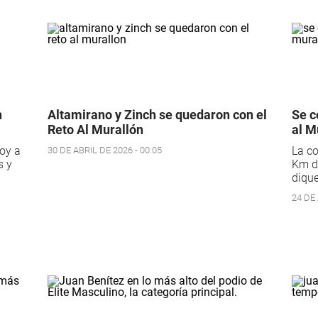
n
Altamirano y Zinch se quedaron con el
Se c
Reto Al Murallón
al M
oy a
La co
30 DE ABRIL DE 2026 - 00:05
s y
Km de
dique
24 DE 