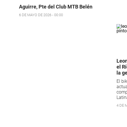
Aguirre, Pte del Club MTB Belén
6 DE MAYO DE 2026 - 00:00
Leon
el R
la g
El b
actua
comp
Latin
4 DE M