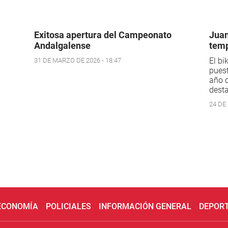
Exitosa apertura del Campeonato
Juan
Andalgalense
temp
El bi
31 DE MARZO DE 2026 - 18:47
puest
año 
dest
24 DE
 ECONOMÍA
POLICIALES
INFORMACIÓN GENERAL
DEPOR