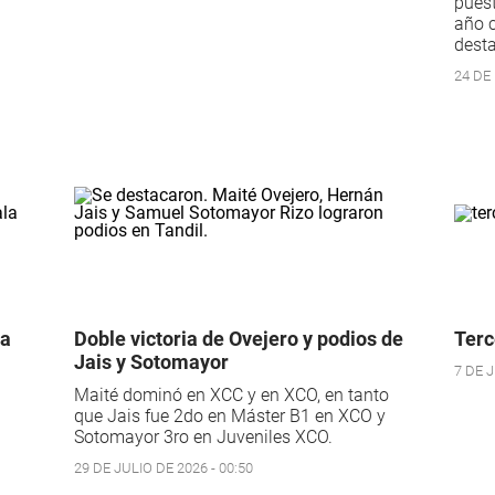
puest
año 
dest
24 DE
La
Doble victoria de Ovejero y podios de
Terc
Jais y Sotomayor
7 DE J
Maité dominó en XCC y en XCO, en tanto
que Jais fue 2do en Máster B1 en XCO y
Sotomayor 3ro en Juveniles XCO.
29 DE JULIO DE 2026 - 00:50