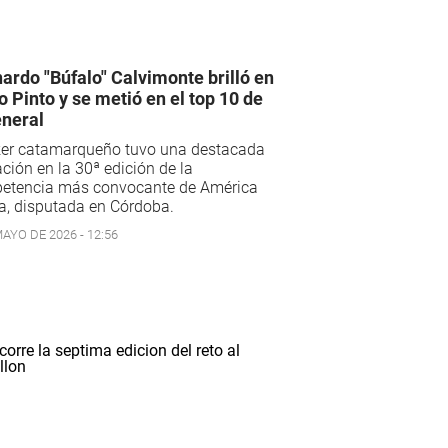
ardo "Búfalo" Calvimonte brilló en
ío Pinto y se metió en el top 10 de
eneral
iker catamarqueño tuvo una destacada
ción en la 30ª edición de la
etencia más convocante de América
a, disputada en Córdoba.
AYO DE 2026 - 12:56