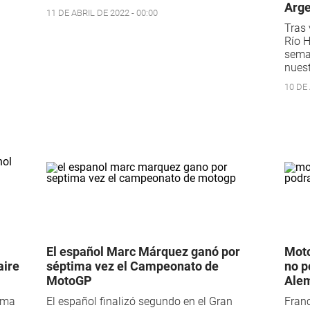
Arge
11 DE ABRIL DE 2022 - 00:00
Tras 
Río 
seman
nues
10 DE 
El español Marc Márquez ganó por
Moto
aire
séptima vez el Campeonato de
no p
MotoGP
Ale
lema
El español finalizó segundo en el Gran
Franc