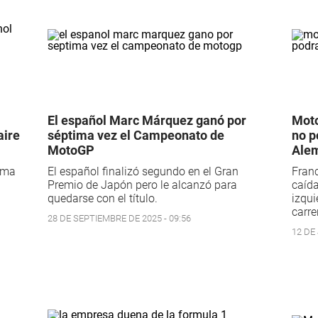
El español Marc Márquez ganó por
Moto
aire
séptima vez el Campeonato de
no p
MotoGP
Ale
lema
El español finalizó segundo en el Gran
Franc
Premio de Japón pero le alcanzó para
caída
quedarse con el título.
izqui
carre
28 DE SEPTIEMBRE DE 2025 - 09:56
12 DE 