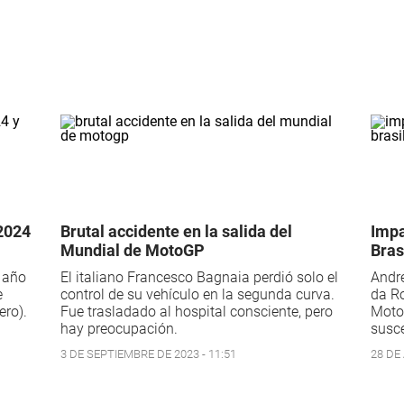
 2024
Brutal accidente en la salida del
Impa
Mundial de MotoGP
Bras
l año
El italiano Francesco Bagnaia perdió solo el
André
e
control de su vehículo en la segunda curva.
da Ro
ero).
Fue trasladado al hospital consciente, pero
Moto
hay preocupación.
susce
3 DE SEPTIEMBRE DE 2023 - 11:51
28 DE