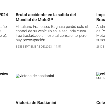
 2024
Brutal accidente en la salida del
Impa
Mundial de MotoGP
Bras
l año
El italiano Francesco Bagnaia perdió solo el
André
e
control de su vehículo en la segunda curva.
da Ro
ero).
Fue trasladado al hospital consciente, pero
Moto
hay preocupación.
susce
3 DE SEPTIEMBRE DE 2023 - 11:51
28 DE
Victoria de Bastianini
Cele