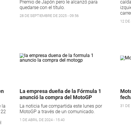
Premio de Japón pero le alcanzó para
caída
quedarse con el título.
izqui
carre
28 DE SEPTIEMBRE DE 2025 - 09:56
12 DE 
en
La empresa dueña de la Fórmula 1
Moto
anunció la compra del MotoGP
fech
 la
La noticia fue compartida este lunes por
31 DE 
 22
MotoGP a través de un comunicado.
1 DE ABRIL DE 2024 - 15:40
l