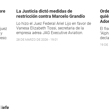
ore
La Justicia dictó medidas de
Orde
restricción contra Marcelo Grandío
quié
Ador
Lo hizo el Juez Federal Ariel Lijo en favor de
Vanesa Elizabeth Tossi, secretaria de la
juez
El fi
empresa aérea JAG Executive Aviation.
 y
“Alph
reso:
decla
28 DE MARZO DE 2026 - 19:01
19 DE
 jefe