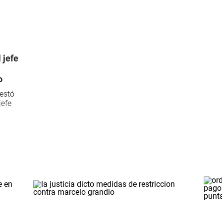
 jefe
o
restó
jefe