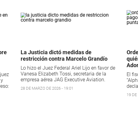
ore
La Justicia dictó medidas de
Orde
restricción contra Marcelo Grandío
quié
Ador
Lo hizo el Juez Federal Ariel Lijo en favor de
Vanesa Elizabeth Tossi, secretaria de la
juez
El fi
empresa aérea JAG Executive Aviation.
 y
“Alph
reso:
decla
28 DE MARZO DE 2026 - 19:01
19 DE