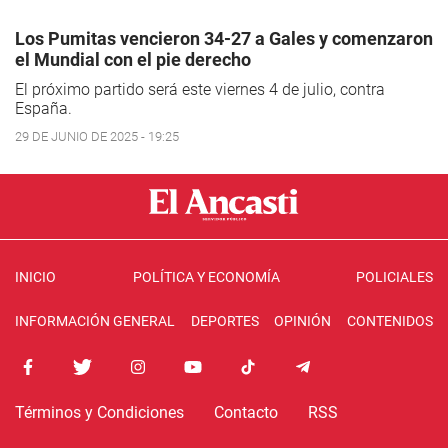
Los Pumitas vencieron 34-27 a Gales y comenzaron
el Mundial con el pie derecho
El próximo partido será este viernes 4 de julio, contra
España.
29 DE JUNIO DE 2025 - 19:25
INICIO
POLÍTICA Y ECONOMÍA
POLICIALES
INFORMACIÓN GENERAL
DEPORTES
OPINIÓN
CONTENIDOS
Términos y Condiciones
Contacto
RSS