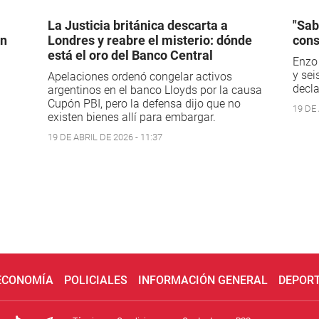
La Justicia británica descarta a
"Sab
en
Londres y reabre el misterio: dónde
cons
está el oro del Banco Central
Enzo 
y sei
Apelaciones ordenó congelar activos
decla
argentinos en el banco Lloyds por la causa
Cupón PBI, pero la defensa dijo que no
19 DE 
existen bienes allí para embargar.
19 DE ABRIL DE 2026 - 11:37
 ECONOMÍA
POLICIALES
INFORMACIÓN GENERAL
DEPOR