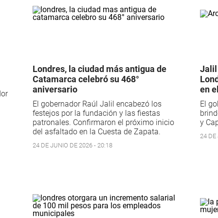
Londres, la ciudad más antigua de
Jali
Catamarca celebró su 468°
Lond
aniversario
en el
dor
El gobernador Raúl Jalil encabezó los
El go
festejos por la fundación y las fiestas
brind
patronales. Confirmaron el próximo inicio
y Cap
del asfaltado en la Cuesta de Zapata.
24 DE 
24 DE JUNIO DE 2026 - 20:18