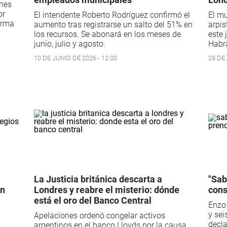
ones
or
El intendente Roberto Rodríguez confirmó el
El mu
firma
aumento tras registrarse un salto del 51% en
arpis
los recursos. Se abonará en los meses de
este 
junio, julio y agosto.
Habrá
10 DE JUNIO DE 2026 - 12:00
29 DE 
La Justicia británica descarta a
"Sab
en
Londres y reabre el misterio: dónde
cons
está el oro del Banco Central
Enzo 
y sei
Apelaciones ordenó congelar activos
decla
argentinos en el banco Lloyds por la causa