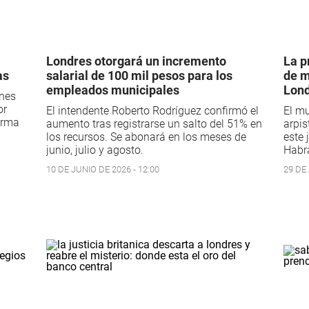
Londres otorgará un incremento
La p
as
salarial de 100 mil pesos para los
de m
empleados municipales
Lon
ones
or
El intendente Roberto Rodríguez confirmó el
El mu
firma
aumento tras registrarse un salto del 51% en
arpis
los recursos. Se abonará en los meses de
este 
junio, julio y agosto.
Habrá
10 DE JUNIO DE 2026 - 12:00
29 DE 