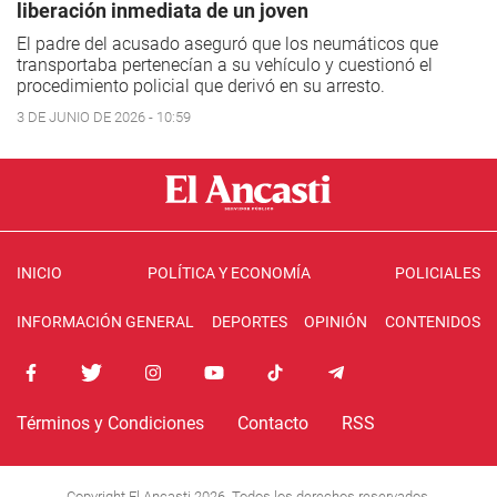
liberación inmediata de un joven
El padre del acusado aseguró que los neumáticos que
transportaba pertenecían a su vehículo y cuestionó el
procedimiento policial que derivó en su arresto.
3 DE JUNIO DE 2026 - 10:59
INICIO
POLÍTICA Y ECONOMÍA
POLICIALES
INFORMACIÓN GENERAL
DEPORTES
OPINIÓN
CONTENIDOS
Términos y Condiciones
Contacto
RSS
Copyright El Ancasti 2026. Todos los derechos reservados.