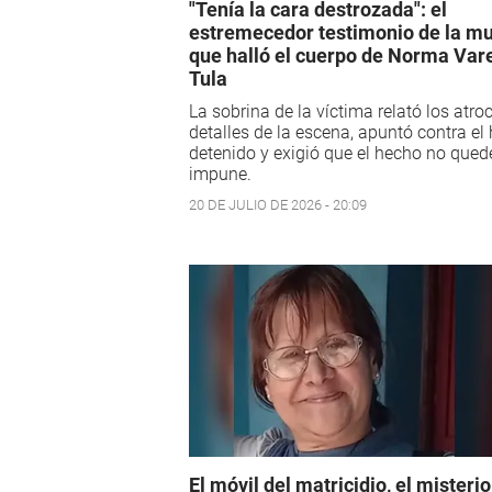
"Tenía la cara destrozada": el
estremecedor testimonio de la mu
que halló el cuerpo de Norma Var
Tula
La sobrina de la víctima relató los atro
detalles de la escena, apuntó contra el 
detenido y exigió que el hecho no qued
impune.
20 DE JULIO DE 2026 - 20:09
El móvil del matricidio, el misteri