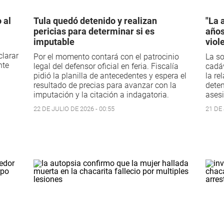
 al
Tula quedó detenido y realizan
"La 
pericias para determinar si es
años
imputable
viol
clarar
Por el momento contará con el patrocinio
La so
nte
legal del defensor oficial en feria. Fiscalía
cadáv
pidió la planilla de antecedentes y espera el
la re
resultado de precias para avanzar con la
deten
imputación y la citación a indagatoria.
asesi
22 DE JULIO DE 2026 - 00:55
21 DE 