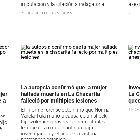
imputación y la citación a indagatoria.
asesi
22 DE JULIO DE 2026 - 00:55
21 DE 
La autopsia confirmó que la mujer
Inve
jer
hallada muerta en La Chacarita
La C
ela
falleció por múltiples lesiones
qued
El informe forense determinó que Norma
19 DE 
Varela Tula murió a causa de un shock
ces
hipovolémico provocado por múltiples
hijo
lesiones. La causa continúa bajo
e
investigación y el hijo de la víctima
permanece detenido.