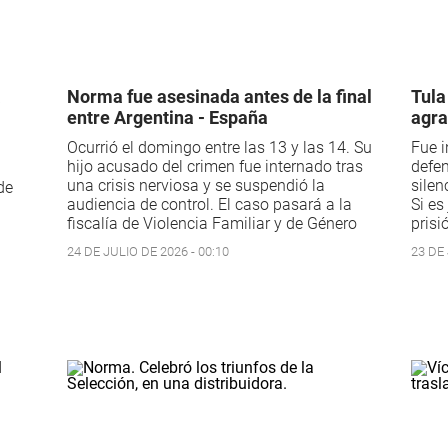
a
Norma fue asesinada antes de la final
Tula
entre Argentina - España
agra
Ocurrió el domingo entre las 13 y las 14. Su
Fue i
hijo acusado del crimen fue internado tras
defen
una crisis nerviosa y se suspendió la
silen
de
audiencia de control. El caso pasará a la
Si es
fiscalía de Violencia Familiar y de Género
prisi
24 DE JULIO DE 2026 - 00:10
23 DE 