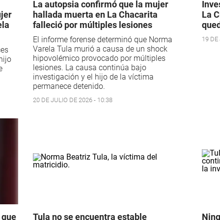
La autopsia confirmó que la mujer
Inve
jer
hallada muerta en La Chacarita
La C
ela
falleció por múltiples lesiones
qued
El informe forense determinó que Norma
19 DE 
Varela Tula murió a causa de un shock
ces
hipovolémico provocado por múltiples
hijo
lesiones. La causa continúa bajo
e
investigación y el hijo de la víctima
permanece detenido.
20 DE JULIO DE 2026 - 10:38
o que
Tula no se encuentra estable
Ning