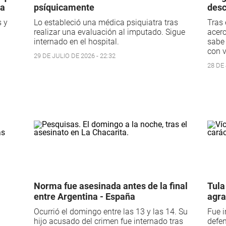
ma
psíquicamente
desc
s y
Lo estableció una médica psiquiatra tras
Tras 
realizar una evaluación al imputado. Sigue
acerc
internado en el hospital.
sabe 
con v
29 DE JULIO DE 2026 - 22:32
28 DE 
a
Norma fue asesinada antes de la final
Tula
entre Argentina - España
agra
Ocurrió el domingo entre las 13 y las 14. Su
Fue i
hijo acusado del crimen fue internado tras
defen