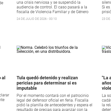
una crisis nerviosa y se suspendió la
silen
de
audiencia de control. El caso pasará a la
Si es
fiscalía de Violencia Familiar y de Género
prisi
24 DE JULIO DE 2026 - 00:10
23 DE 
 al
Tula quedó detenido y realizan
"La 
pericias para determinar si es
años
imputable
viol
clarar
Por el momento contará con el patrocinio
La so
nte
legal del defensor oficial en feria. Fiscalía
cadáv
pidió la planilla de antecedentes y espera el
la re
resultado de precias para avanzar con la
deten