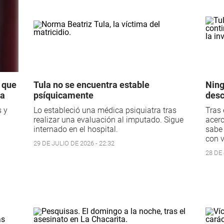
o que
Tula no se encuentra estable
Ning
ma
psíquicamente
desc
s y
Lo estableció una médica psiquiatra tras
Tras 
realizar una evaluación al imputado. Sigue
acerc
internado en el hospital.
sabe 
con v
29 DE JULIO DE 2026 - 22:32
28 DE 