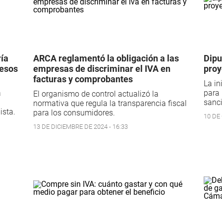
ría
ARCA reglamentó la obligación a las
Dipu
resos
empresas de discriminar el IVA en
proy
facturas y comprobantes
La in
a
para 
El organismo de control actualizó la
sanci
normativa que regula la transparencia fiscal
ista.
para los consumidores.
10 DE
13 DE DICIEMBRE DE 2024 - 16:33