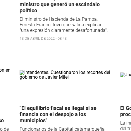
ministro que generó un escándalo
político
El ministro de Hacienda de La Pampa,
Ernesto Franco, tuvo que salir a explicar
"una expresión claramente desafortunada".
13 DE ABRIL DE 2022 - 08:43
"El equilibrio fiscal es ilegal si se
El G
financia con el despojo a los
proc
co
municipios"
La in
del t
jo de
Funcionarios de la Capital catamarqueña