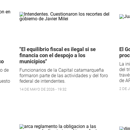
"El equilibrio fiscal es ilegal si se
El G
financia con el despojo a los
proc
co
municipios"
La in
del t
jo de
Funcionarios de la Capital catamarqueña
travé
formaron parte de las actividades y del foro
de AR
uesto
federal de intendentes.
2 DE J
14 DE MAYO DE 2026 - 19:32