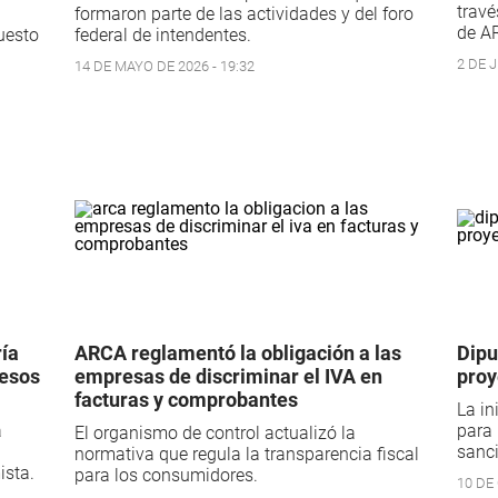
travé
formaron parte de las actividades y del foro
de AR
uesto
federal de intendentes.
2 DE J
14 DE MAYO DE 2026 - 19:32
ría
ARCA reglamentó la obligación a las
Dipu
resos
empresas de discriminar el IVA en
proy
facturas y comprobantes
La in
a
para 
El organismo de control actualizó la
sanci
normativa que regula la transparencia fiscal
ista.
para los consumidores.
10 DE