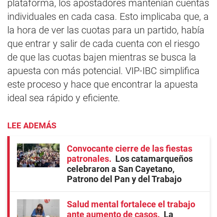
plataforma, los apostadores mantenían cuentas
individuales en cada casa. Esto implicaba que, a
la hora de ver las cuotas para un partido, había
que entrar y salir de cada cuenta con el riesgo
de que las cuotas bajen mientras se busca la
apuesta con más potencial. VIP-IBC simplifica
este proceso y hace que encontrar la apuesta
ideal sea rápido y eficiente.
LEE ADEMÁS
Convocante cierre de las fiestas
patronales
Los catamarqueños
celebraron a San Cayetano,
Patrono del Pan y del Trabajo
Salud mental fortalece el trabajo
ante aumento de casos
La