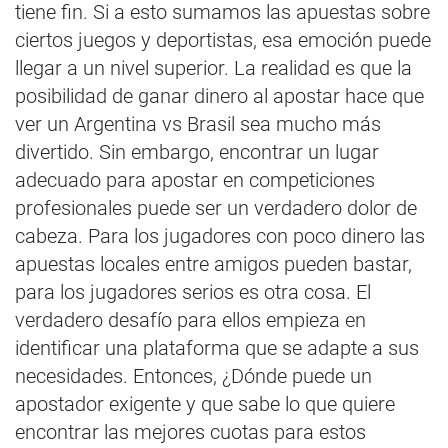
tiene fin. Si a esto sumamos las apuestas sobre
ciertos juegos y deportistas, esa emoción puede
llegar a un nivel superior. La realidad es que la
posibilidad de ganar dinero al apostar hace que
ver un Argentina vs Brasil sea mucho más
divertido. Sin embargo, encontrar un lugar
adecuado para apostar en competiciones
profesionales puede ser un verdadero dolor de
cabeza. Para los jugadores con poco dinero las
apuestas locales entre amigos pueden bastar,
para los jugadores serios es otra cosa. El
verdadero desafío para ellos empieza en
identificar una plataforma que se adapte a sus
necesidades. Entonces, ¿Dónde puede un
apostador exigente y que sabe lo que quiere
encontrar las mejores cuotas para estos