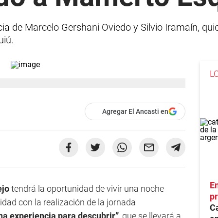
cia de Marcelo Gershani Oviedo y Silvio Iramaín, q
uiú.
L
Agregar El Ancasti en
En
ejo
tendrá la oportunidad de vivir una noche
pr
tidad con la realización de la jornada
Ca
a experiencia para descubrir”
, que se llevará a