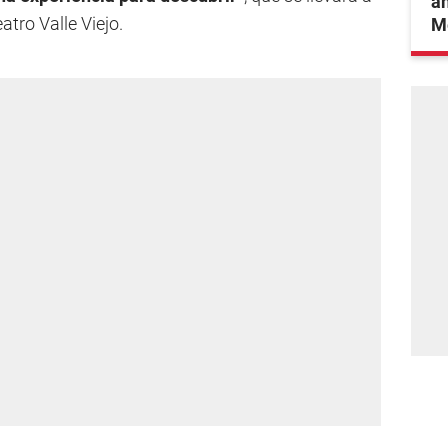
an
atro Valle Viejo.
Mé