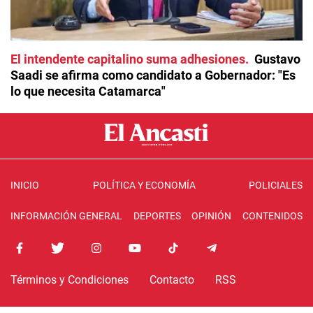
El intendente capitalino suma adhesiones
Gustavo
Saadi se afirma como candidato a Gobernador: "Es
lo que necesita Catamarca"
INICIO
POLÍTICA Y ECONOMÍA
POLICIALES
INFORMACIÓN GENERAL
DEPORTES
OPINIÓN
CONTENIDOS
Términos y Condiciones
Contacto
RSS