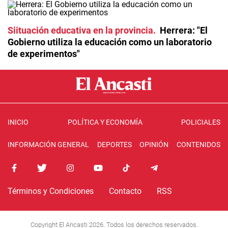
Siituación educativa en la provincia
Herrera: "El
Gobierno utiliza la educación como un laboratorio
de experimentos"
INICIO
POLÍTICA Y ECONOMÍA
POLICIALES
INFORMACIÓN GENERAL
DEPORTES
OPINIÓN
CONTENIDOS
Términos y Condiciones
Contacto
RSS
Copyright El Ancasti 2026. Todos los derechos reservados.