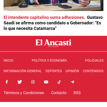
El intendente capitalino suma adhesiones
Gustavo
Saadi se afirma como candidato a Gobernador: "Es
lo que necesita Catamarca"
INICIO
POLÍTICA Y ECONOMÍA
POLICIALES
INFORMACIÓN GENERAL
DEPORTES
OPINIÓN
CONTENIDOS
Términos y Condiciones
Contacto
RSS