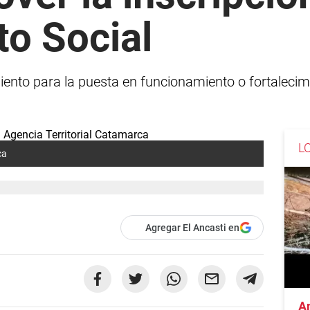
o Social
iento para la puesta en funcionamiento o fortalecim
L
ca
Agregar El Ancasti en
A