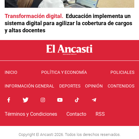
Transformación digital
Educación implementa un
sistema digital para agilizar la cobertura de cargos
y altas docentes
INICIO
POLÍTICA Y ECONOMÍA
POLICIALES
INFORMACIÓN GENERAL
DEPORTES
OPINIÓN
CONTENIDOS
Términos y Condiciones
Contacto
RSS
Copyright El Ancasti 2026. Todos los derechos reservados.