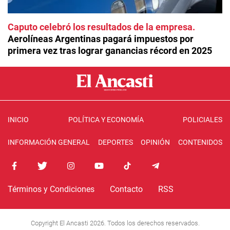
Caputo celebró los resultados de la empresa
Aerolíneas Argentinas pagará impuestos por
primera vez tras lograr ganancias récord en 2025
INICIO
POLÍTICA Y ECONOMÍA
POLICIALES
INFORMACIÓN GENERAL
DEPORTES
OPINIÓN
CONTENIDOS
Términos y Condiciones
Contacto
RSS
Copyright El Ancasti 2026. Todos los derechos reservados.