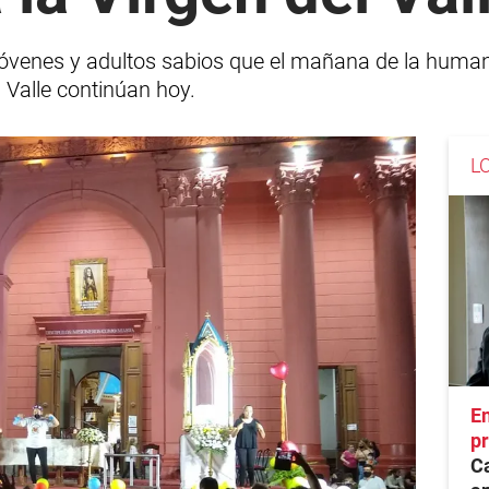
jóvenes y adultos sabios que el mañana de la humani
l Valle continúan hoy.
L
En
pr
Ca