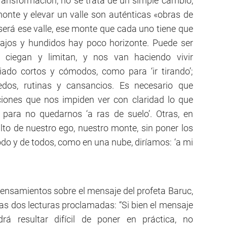
ransformación, no se trata de un simple cambio,
onte y elevar un valle son auténticas «obras de
erá ese valle, ese monte que cada uno tiene que
bajos y hundidos hay poco horizonte. Puede ser
ciegan y limitan, y nos van haciendo vivir
ado cortos y cómodos, como para ‘ir tirando’;
iedos, rutinas y cansancios. Es necesario que
iones que nos impiden ver con claridad lo que
 para no quedarnos ‘a ras de suelo’. Otras, en
lto de nuestro ego, nuestro monte, sin poner los
e todo y de todos, como en una nube, diríamos: ‘a mi
ensamientos sobre el mensaje del profeta Baruc,
ras dos lecturas proclamadas: “Si bien el mensaje
á resultar difícil de poner en práctica, no