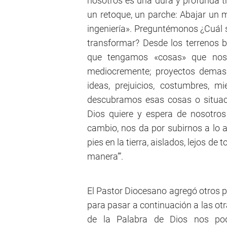
nosotros es una dura y profunda t
un retoque, un parche: Abajar un m
ingeniería». Preguntémonos ¿Cuál s
transformar? Desde los terrenos 
que tengamos «cosas» que nos 
mediocremente; proyectos demasi
ideas, prejuicios, costumbres, m
descubramos esas cosas o situac
Dios quiere y espera de nosotros
cambio, nos da por subirnos a lo a
pies en la tierra, aislados, lejos d
manera’”.
El Pastor Diocesano agregó otros p
para pasar a continuación a las ot
de la Palabra de Dios nos podr