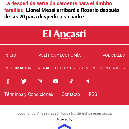
La despedida sería únicamente para el ámbito
familiar
Lionel Messi arribará a Rosario después
de las 20 para despedir a su padre
INICIO
POLÍTICA Y ECONOMÍA
POLICIALES
INFORMACIÓN GENERAL
DEPORTES
OPINIÓN
CONTENIDOS
Términos y Condiciones
Contacto
RSS
Copyright El Ancasti 2026. Todos los derechos reservados.