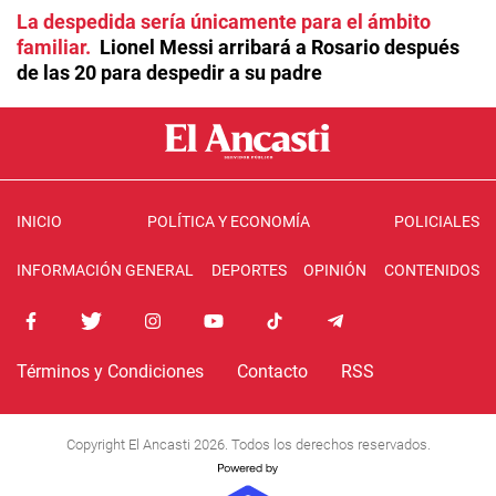
La despedida sería únicamente para el ámbito
familiar
Lionel Messi arribará a Rosario después
de las 20 para despedir a su padre
INICIO
POLÍTICA Y ECONOMÍA
POLICIALES
INFORMACIÓN GENERAL
DEPORTES
OPINIÓN
CONTENIDOS
Términos y Condiciones
Contacto
RSS
Copyright El Ancasti 2026. Todos los derechos reservados.