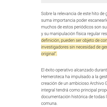
Sobre la relevancia de este hito de
suma importancia poder escanearlos
muchos de estos periódicos son su
y su manipulación física regular res
definición, pueden ser objeto de co
investigadores sin necesidad de ge
original".
El éxito operativo alcanzado durant
Hemeroteca ha impulsado a la gesti
creación de un ambicioso Archivo G
integral tendrá como principal propó
documentación histórica de todas l
comuna.