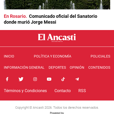
En Rosario
Comunicado oficial del Sanatorio
donde murió Jorge Messi
INICIO
POLÍTICA Y ECONOMÍA
POLICIALES
INFORMACIÓN GENERAL
DEPORTES
OPINIÓN
CONTENIDOS
Términos y Condiciones
Contacto
RSS
Copyright El Ancasti 2026. Todos los derechos reservados.