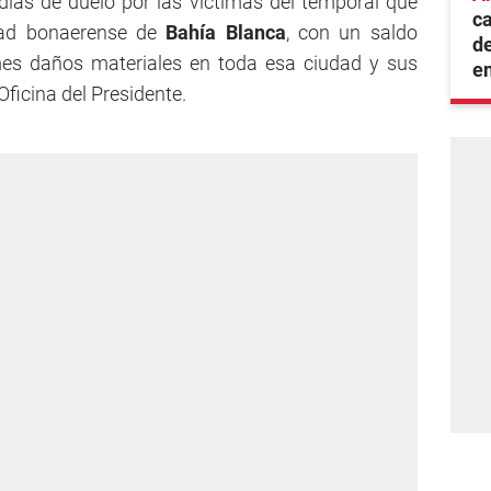
días de duelo por las víctimas del temporal que
ca
dad bonaerense de
Bahía Blanca
, con un saldo
de
mes daños materiales en toda esa ciudad y sus
e
Oficina del Presidente.