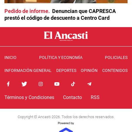
Pedido de informe
Denuncian que CAPRESCA
prestó el código de descuento a Centro Card
INICIO
POLÍTICA Y ECONOMÍA
POLICIALES
INFORMACIÓN GENERAL
DEPORTES
OPINIÓN
CONTENIDOS
Términos y Condiciones
Contacto
RSS
Copyright El Ancasti 2026. Todos los derechos reservados.