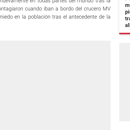
 nuevamente en todas partes del mundo tras la
mo
ontagiaron cuando iban a bordo del crucero MV
pi
iedo en la población tras el antecedente de la
tr
a