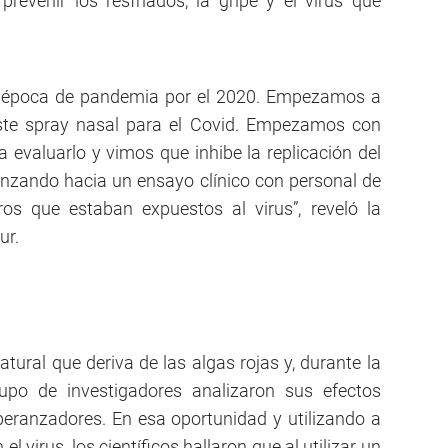
revenir los resfriados, la gripe y el virus que
la época de pandemia por el 2020. Empezamos a
este spray nasal para el Covid. Empezamos con
a evaluarlo y vimos que inhibe la replicación del
anzando hacia un ensayo clínico con personal de
os que estaban expuestos al virus”, reveló la
ur.
ural que deriva de las algas rojas y, durante la
upo de investigadores analizaron sus efectos
speranzadores. En esa oportunidad y utilizando a
 virus, los científicos hallaron que al utilizar un