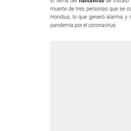
El tema del
hantavirus
se instaló
muerte de tres personas que se c
Hondius, lo que generó alarma y m
pandemia por el coronavirus.