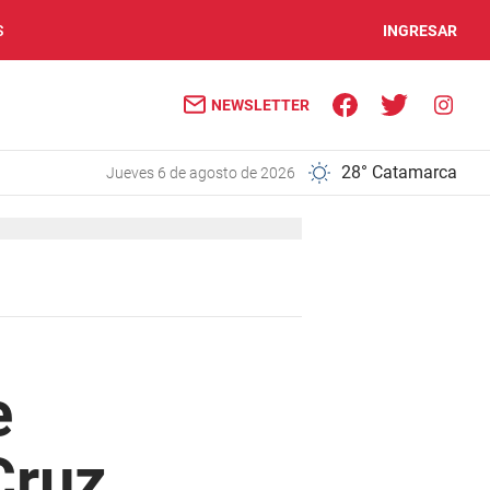
S
INGRESAR
NEWSLETTER
28° Catamarca
jueves 6 de agosto de 2026
e
Cruz