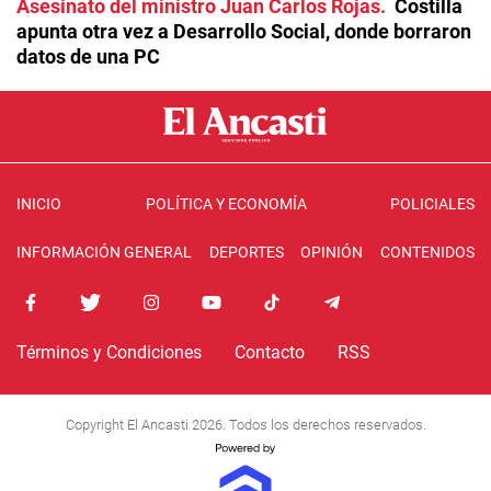
Asesinato del ministro Juan Carlos Rojas
Costilla
apunta otra vez a Desarrollo Social, donde borraron
datos de una PC
INICIO
POLÍTICA Y ECONOMÍA
POLICIALES
INFORMACIÓN GENERAL
DEPORTES
OPINIÓN
CONTENIDOS
Términos y Condiciones
Contacto
RSS
Copyright El Ancasti 2026. Todos los derechos reservados.