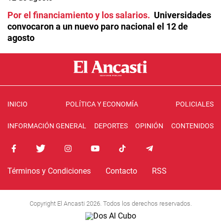
Por el financiamiento y los salarios
Universidades
convocaron a un nuevo paro nacional el 12 de
agosto
INICIO
POLÍTICA Y ECONOMÍA
POLICIALES
INFORMACIÓN GENERAL
DEPORTES
OPINIÓN
CONTENIDOS
Términos y Condiciones
Contacto
RSS
Copyright El Ancasti 2026. Todos los derechos reservados.