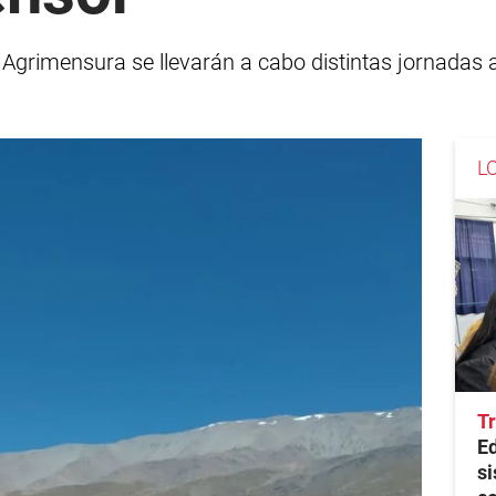
Agrimensura se llevarán a cabo distintas jornadas 
.
L
Tr
E
si