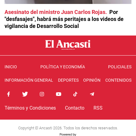
Asesinato del ministro Juan Carlos Rojas
Por
"desfasajes", habrá más peritajes a los videos de
vigilancia de Desarrollo Social
INICIO
POLÍTICA Y ECONOMÍA
POLICIALES
INFORMACIÓN GENERAL
DEPORTES
OPINIÓN
CONTENIDOS
Términos y Condiciones
Contacto
RSS
Copyright El Ancasti 2026. Todos los derechos reservados.