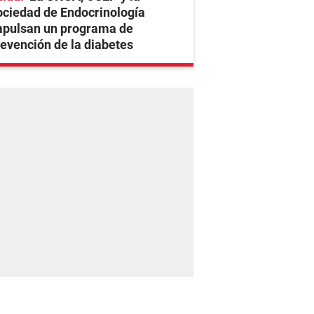
ciedad de Endocrinología
mpulsan un programa de
evención de la diabetes