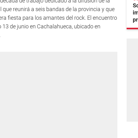
década de trabajo dedicado a la difusión de la
So
l que reunirá a seis bandas de la provincia y que
i
ra fiesta para los amantes del rock. El encuentro
pr
o 13 de junio en Cachalahueca, ubicado en
.