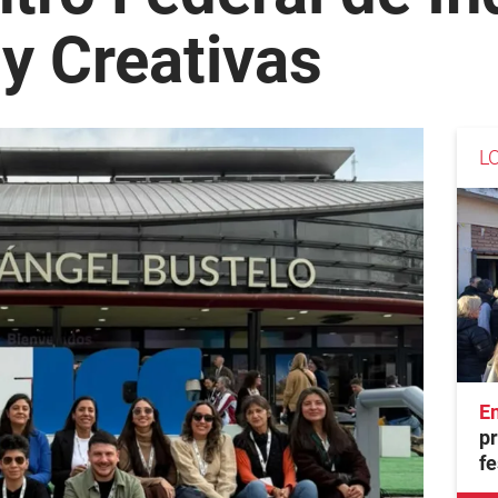
 y Creativas
L
En
pr
fe