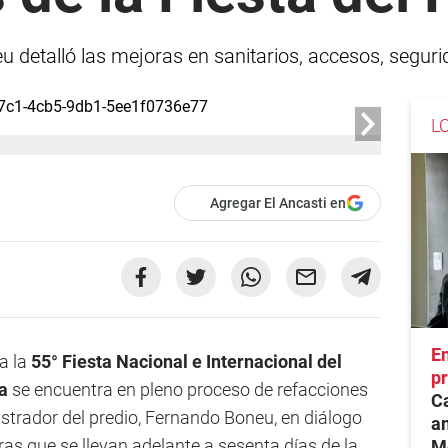
 detalló las mejoras en sanitarios, accesos, segur
L
Agregar El Ancasti en
En
a la
55° Fiesta Nacional e Internacional del
pr
a
se encuentra en pleno proceso de refacciones
Ca
istrador del predio, Fernando Boneu, en diálogo
an
ras que se llevan adelante a sesenta días de la
Mé