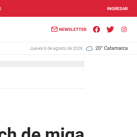
S
INGRESAR
NEWSLETTER
20° Catamarca
jueves 6 de agosto de 2026
ch de miga