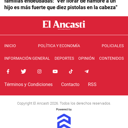
familias endeudadas: "Ver llorar de hambre a un
hijo es más fuerte que diez pistolas en la cabeza"
INICIO
POLÍTICA Y ECONOMÍA
POLICIALES
INFORMACIÓN GENERAL
DEPORTES
OPINIÓN
CONTENIDOS
Términos y Condiciones
Contacto
RSS
Copyright El Ancasti 2026. Todos los derechos reservados.