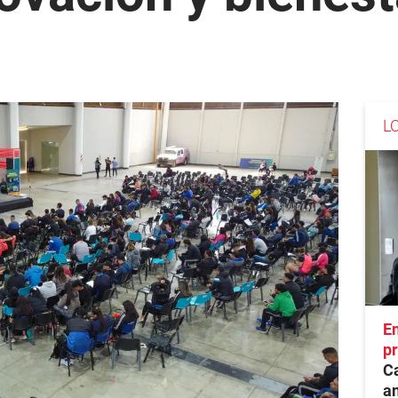
L
En
pr
Ca
an