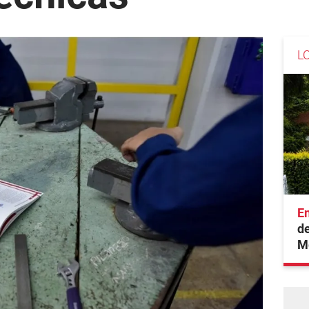
L
En
de
M