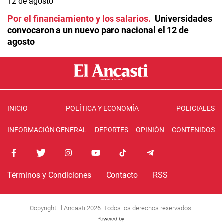
Por el financiamiento y los salarios
Universidades
convocaron a un nuevo paro nacional el 12 de
agosto
INICIO
POLÍTICA Y ECONOMÍA
POLICIALES
INFORMACIÓN GENERAL
DEPORTES
OPINIÓN
CONTENIDOS
Términos y Condiciones
Contacto
RSS
Copyright El Ancasti 2026. Todos los derechos reservados.