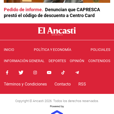
Pedido de informe
Denuncian que CAPRESCA
prestó el código de descuento a Centro Card
INICIO
POLÍTICA Y ECONOMÍA
POLICIALES
INFORMACIÓN GENERAL
DEPORTES
OPINIÓN
CONTENIDOS
Términos y Condiciones
Contacto
RSS
Copyright El Ancasti 2026. Todos los derechos reservados.