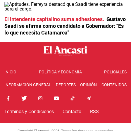
El intendente capitalino suma adhesiones
Gustavo
Saadi se afirma como candidato a Gobernador: "Es
lo que necesita Catamarca"
INICIO
POLÍTICA Y ECONOMÍA
POLICIALES
INFORMACIÓN GENERAL
DEPORTES
OPINIÓN
CONTENIDOS
Términos y Condiciones
Contacto
RSS
Copyright El Ancasti 2026. Todos los derechos reservados.