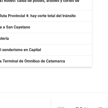
l Rodeo: caída de postes, árboles y cortes de
a Provincial 4: hay corte total del tránsito
a a San Cayetano
stería
l senderismo en Capital
ura Terminal de Ómnibus de Catamarca