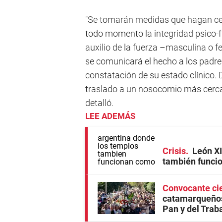
"Se tomarán medidas que hagan ces
todo momento la integridad psico-fís
auxilio de la fuerza –masculina o
se comunicará el hecho a los padres
constatación de su estado clínico. 
traslado a un nosocomio más cerca
detalló.
LEE ADEMÁS
Crisis
León XI
también funcio
Convocante cie
catamarqueños
Pan y del Trab