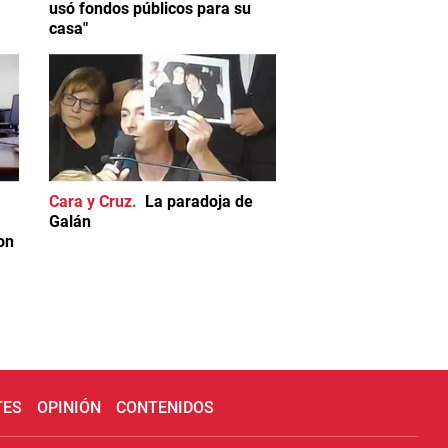
usó fondos públicos para su
casa"
Cara y Cruz
La paradoja de
Galán
on
TES
OPINIÓN
CONTENIDOS