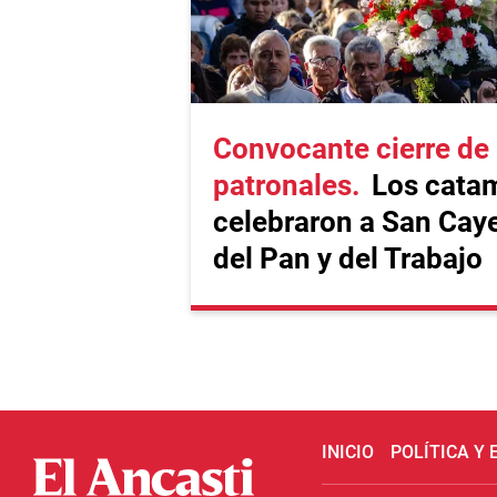
Convocante cierre de 
patronales
Los cata
celebraron a San Cay
del Pan y del Trabajo
INICIO
POLÍTICA Y