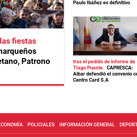
Paulo Ibáñez es definitivo
las fiestas
marqueños
etano, Patrono
tras el pedido de informe de
TIago Puente
CAPRESCA:
Aibar defendió el convenio c
Centro Card S.A
 ECONOMÍA
POLICIALES
INFORMACIÓN GENERAL
DEPOR